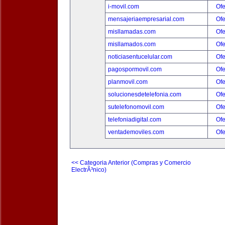
i-movil.com
Ofe
mensajeriaempresarial.com
Ofe
misllamadas.com
Ofe
misllamados.com
Ofe
noticiasentucelular.com
Ofe
pagospormovil.com
Ofe
planmovil.com
Ofe
solucionesdetelefonia.com
Ofe
sutelefonomovil.com
Ofe
telefoniadigital.com
Ofe
ventademoviles.com
Ofe
<< Categoria Anterior (Compras y Comercio
ElectrÃ³nico)