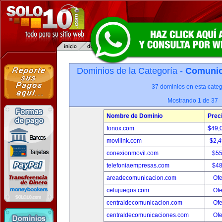
Dominios de la Categoría -
Comunica
37 dominios en esta categ
Mostrando 1 de 37
Nombre de Dominio
Prec
fonox.com
$49,
movilink.com
$2,
conexionmovil.com
$5
telefoniaempresas.com
$4
areadecomunicacion.com
Ofe
celujuegos.com
Ofe
centraldecomunicacion.com
Ofe
centraldecomunicaciones.com
Ofe