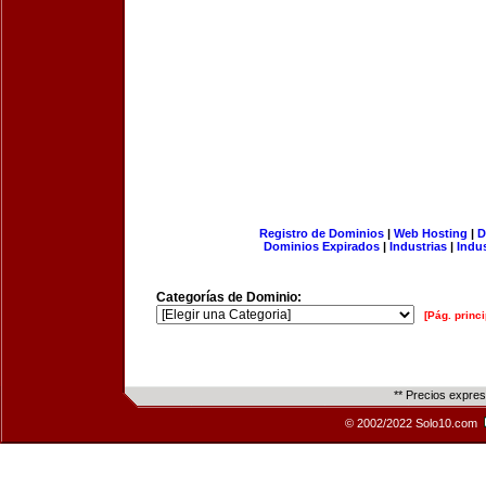
Registro de Dominios
|
Web Hosting
|
D
Dominios Expirados
|
Industrias
|
Indu
Categorías de Dominio:
[Pág. princi
** Precios expre
© 2002/2022 Solo10.com