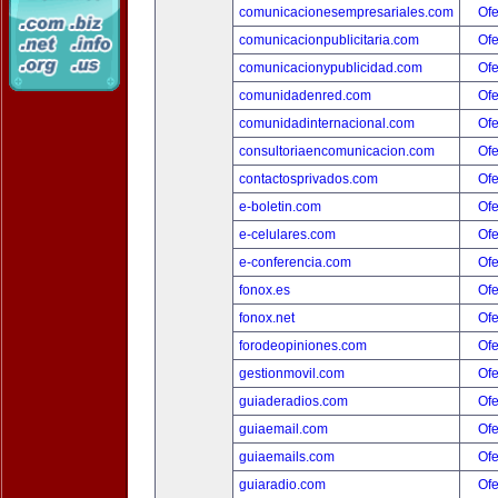
comunicacionesempresariales.com
Ofe
comunicacionpublicitaria.com
Ofe
comunicacionypublicidad.com
Ofe
comunidadenred.com
Ofe
comunidadinternacional.com
Ofe
consultoriaencomunicacion.com
Ofe
contactosprivados.com
Ofe
e-boletin.com
Ofe
e-celulares.com
Ofe
e-conferencia.com
Ofe
fonox.es
Ofe
fonox.net
Ofe
forodeopiniones.com
Ofe
gestionmovil.com
Ofe
guiaderadios.com
Ofe
guiaemail.com
Ofe
guiaemails.com
Ofe
guiaradio.com
Ofe