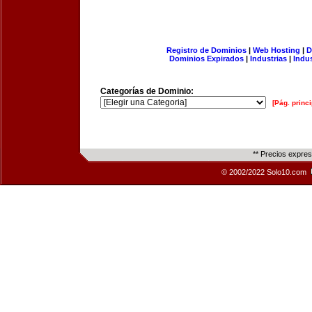
Registro de Dominios
|
Web Hosting
|
D
Dominios Expirados
|
Industrias
|
Indu
Categorías de Dominio:
[Pág. princi
** Precios expre
© 2002/2022 Solo10.com