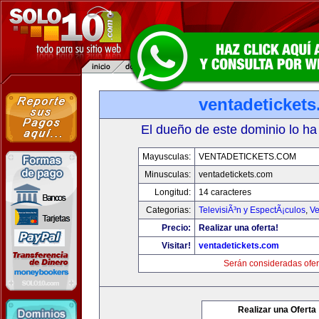
ventadeticket
El dueño de este dominio lo ha
Mayusculas:
VENTADETICKETS.COM
Minusculas:
ventadetickets.com
Longitud:
14 caracteres
Categorias:
TelevisiÃ³n y EspectÃ¡culos
,
Ve
Precio:
Realizar una oferta!
Visitar!
ventadetickets.com
Serán consideradas ofer
Realizar una Oferta