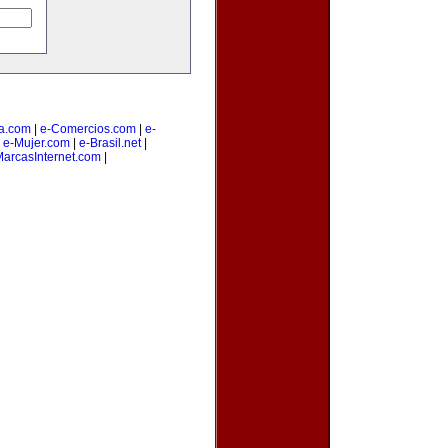
a.com
|
e-Comercios.com
|
e-
|
e-Mujer.com
|
e-Brasil.net
|
arcasInternet.com
|