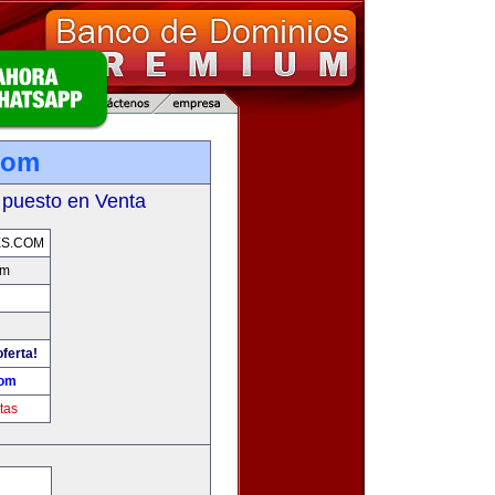
.com
 puesto en Venta
ES.COM
om
ferta!
com
tas