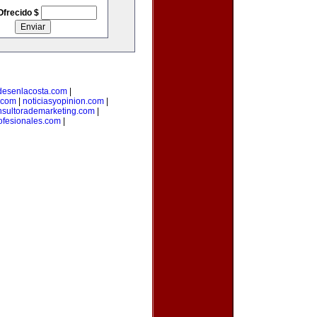
Ofrecido $
desenlacosta.com
|
.com
|
noticiasyopinion.com
|
nsultorademarketing.com
|
rofesionales.com
|