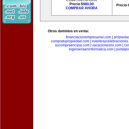
COMPRAR AHORA
Precio $
980.00
Precio 
COMPRAR AHORA
Otros dominios en venta:
financiacionempresarial.com
|
propieda
compratupropiedad.com
|
eventosycelebraciones
sucompraencasa.com
|
vacacionesrio.com
|
co
ingenieriaeninformatica.com
|
portalp