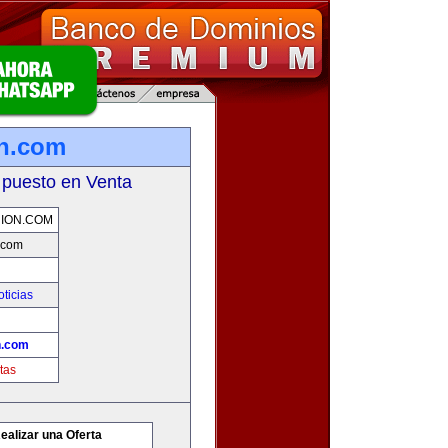
on.com
 puesto en Venta
NION.COM
.com
oticias
n.com
tas
ealizar una Oferta