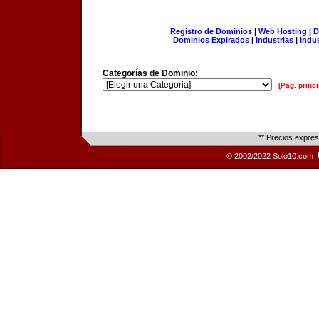
Registro de Dominios
|
Web Hosting
|
D
Dominios Expirados
|
Industrias
|
Indu
Categorías de Dominio:
[Pág. princi
** Precios expre
© 2002/2022 Solo10.com