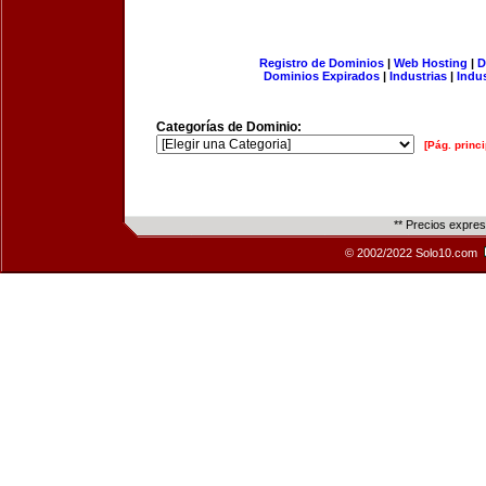
Registro de Dominios
|
Web Hosting
|
D
Dominios Expirados
|
Industrias
|
Indu
Categorías de Dominio:
[Pág. princi
** Precios expre
© 2002/2022 Solo10.com