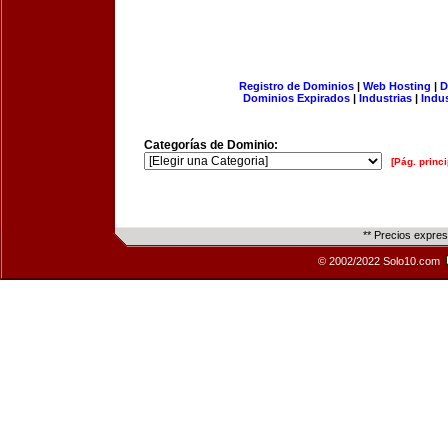
Registro de Dominios
|
Web Hosting
|
D
Dominios Expirados
|
Industrias
|
Indu
Categorías de Dominio:
[Pág. princi
** Precios expre
© 2002/2022 Solo10.com