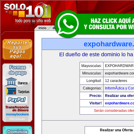
expohardware
El dueño de este dominio lo ha
Mayusculas:
EXPOHARDWAR
Minusculas:
expohardware.c
Longitud:
12 caracteres
Categorias:
InformÃ¡tica y C
Precio:
Realizar una ofer
Visitar!
expohardware.c
Serán consideradas ofer
Realizar una Oferta