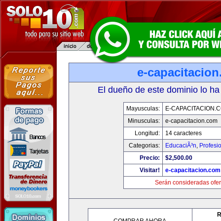
e-capacitacio
El dueño de este dominio lo ha
Mayusculas:
E-CAPACITACION.
Minusculas:
e-capacitacion.com
Longitud:
14 caracteres
Categorias:
EducaciÃ³n
,
Profesi
Precio:
$2,500.00
Visitar!
e-capacitacion.com
Serán consideradas ofer
R