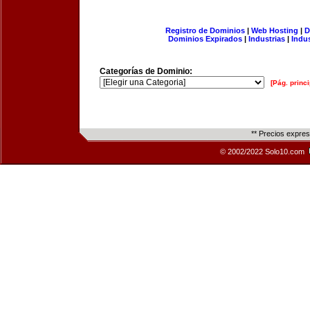
Registro de Dominios
|
Web Hosting
|
D
Dominios Expirados
|
Industrias
|
Indu
Categorías de Dominio:
[Pág. princi
** Precios expre
© 2002/2022 Solo10.com