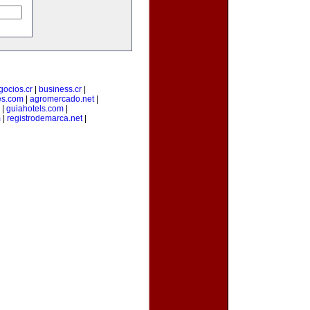
gocios.cr
|
business.cr
|
es.com
|
agromercado.net
|
|
guiahotels.com
|
m
|
registrodemarca.net
|