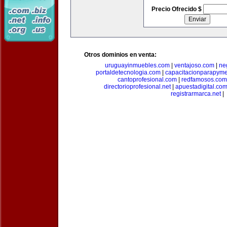
Precio Ofrecido $
Otros dominios en venta:
uruguayinmuebles.com
|
ventajoso.com
|
ne
portaldetecnologia.com
|
capacitacionparapym
cantoprofesional.com
|
redfamosos.com
directorioprofesional.net
|
apuestadigital.co
registrarmarca.net
|