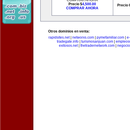
COMPRAR AHORA
Precio $
4,500.00
Precio 
COMPRAR AHORA
Otros dominios en venta:
rapidsites.net
|
networxs.com
|
pymefamiliar.com
|
e
tradegate.info
|
turismosanjuan.com
|
empleos
exitosos.net
|
thetradernetwork.com
|
negocio