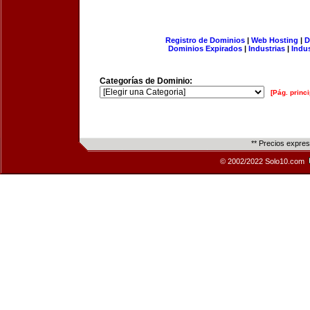
Registro de Dominios
|
Web Hosting
|
D
Dominios Expirados
|
Industrias
|
Indu
Categorías de Dominio:
[Pág. princi
** Precios expre
© 2002/2022 Solo10.com