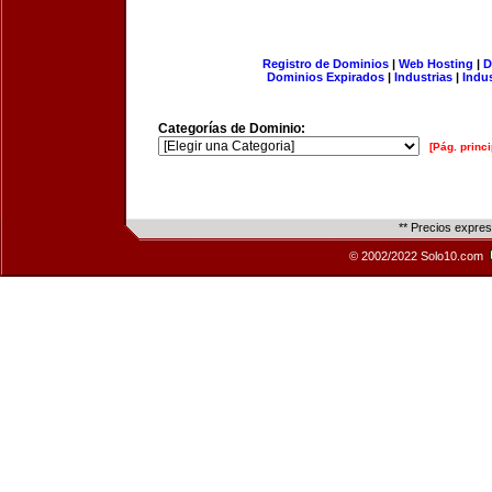
Registro de Dominios
|
Web Hosting
|
D
Dominios Expirados
|
Industrias
|
Indu
Categorías de Dominio:
[Pág. princi
** Precios expre
© 2002/2022 Solo10.com