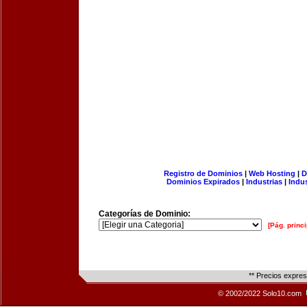
Registro de Dominios
|
Web Hosting
|
D
Dominios Expirados
|
Industrias
|
Indu
Categorías de Dominio:
[Pág. princi
** Precios expre
© 2002/2022 Solo10.com