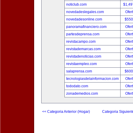
noticlub.com
$1,49
novedadeslegales.com
Ofer
novedadesonline.com
$550
panoramafinanciero.com
Ofer
partesdeprensa.com
Ofer
revistacampo.com
Ofer
revistademarcas.com
Ofer
revistadenoticias.com
Ofer
revistaempleo.com
Ofer
salaprensa.com
$600
tecnologiasdelainformacion.com
Ofer
tododato.com
Ofer
zonademedios.com
Ofer
<< Categoria Anterior (Hogar)
Categoria Siguient