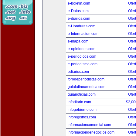
e-boletin.com
Ofer
e-Datos.com
Ofer
e-diarios.com
Ofer
e-Honduras.com
Ofer
e-Informacion.com
Ofer
e-mapa.com
Ofer
e-opiniones.com
Ofer
e-periodicos.com
Ofer
e-periodismo.com
Ofer
ediarios.com
Ofer
forodeperiodistas.com
Ofer
guialatinoamerica.com
Ofer
guianoticias.com
Ofer
infodiario.com
$2,00
infogobierno.com
Ofer
inforegistros.com
Ofer
informacioncomercial.com
Ofer
informaciondenegocios.com
Ofer