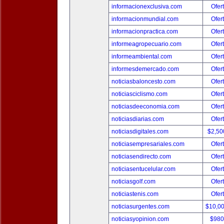
informacionexclusiva.com
Ofer
informacionmundial.com
Ofer
informacionpractica.com
Ofer
informeagropecuario.com
Ofer
informeambiental.com
Ofer
informesdemercado.com
Ofer
noticiasbaloncesto.com
Ofer
noticiasciclismo.com
Ofer
noticiasdeeconomia.com
Ofer
noticiasdiarias.com
Ofer
noticiasdigitales.com
$2,50
noticiasempresariales.com
Ofer
noticiasendirecto.com
Ofer
noticiasentucelular.com
Ofer
noticiasgolf.com
Ofer
noticiastenis.com
Ofer
noticiasurgentes.com
$10,0
noticiasyopinion.com
$980