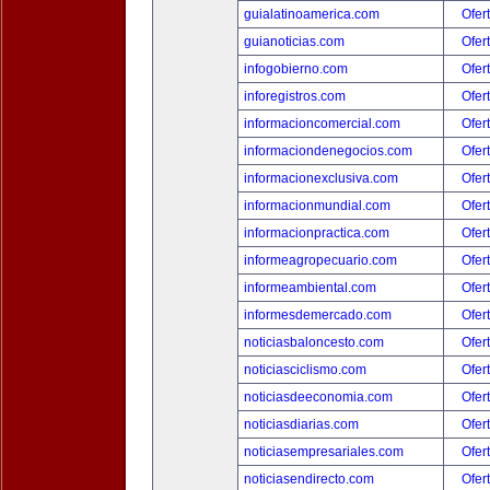
guialatinoamerica.com
Ofer
guianoticias.com
Ofer
infogobierno.com
Ofer
inforegistros.com
Ofer
informacioncomercial.com
Ofer
informaciondenegocios.com
Ofer
informacionexclusiva.com
Ofer
informacionmundial.com
Ofer
informacionpractica.com
Ofer
informeagropecuario.com
Ofer
informeambiental.com
Ofer
informesdemercado.com
Ofer
noticiasbaloncesto.com
Ofer
noticiasciclismo.com
Ofer
noticiasdeeconomia.com
Ofer
noticiasdiarias.com
Ofer
noticiasempresariales.com
Ofer
noticiasendirecto.com
Ofer