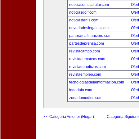
noticiasentucelular.com
Ofer
noticiasgolf.com
Ofer
noticiastenis.com
Ofer
novedadeslegales.com
Ofer
panoramafinanciero.com
Ofer
partesdeprensa.com
Ofer
revistacampo.com
Ofer
revistademarcas.com
Ofer
revistadenoticias.com
Ofer
revistaempleo.com
Ofer
tecnologiasdelainformacion.com
Ofer
tododato.com
Ofer
zonademedios.com
Ofer
<< Categoria Anterior (Hogar)
Categoria Siguient