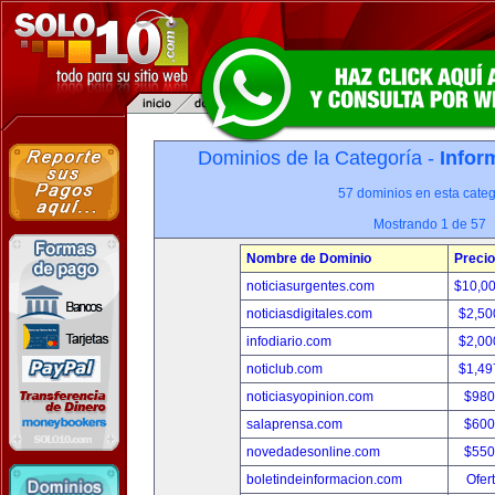
Dominios de la Categoría -
Infor
57 dominios en esta categ
Mostrando 1 de 57
Nombre de Dominio
Precio
noticiasurgentes.com
$10,0
noticiasdigitales.com
$2,50
infodiario.com
$2,00
noticlub.com
$1,49
noticiasyopinion.com
$980
salaprensa.com
$600
novedadesonline.com
$550
boletindeinformacion.com
Ofer