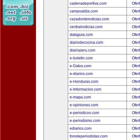
cadenadeportiva.com
Ofer
campoaldia.com
Ofer
cazadordenoticias.com
Ofer
centralnoticias.com
Ofer
dataguia.com
Ofer
diariodecocina.com
Ofer
diarioperu.com
Ofer
e-boletin.com
Ofer
e-Datos.com
Ofer
e-diarios.com
Ofer
e-Honduras.com
Ofer
e-Informacion.com
Ofer
e-mapa.com
Ofer
e-opiniones.com
Ofer
e-periodicos.com
Ofer
e-periodismo.com
Ofer
ediarios.com
Ofer
forodeperiodistas.com
Ofer