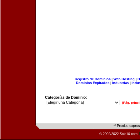
Registro de Dominios
|
Web Hosting
|
D
Dominios Expirados
|
Industrias
|
Indu
Categorías de Dominio:
[Pág. princi
** Precios expre
© 2002/2022 Solo10.com